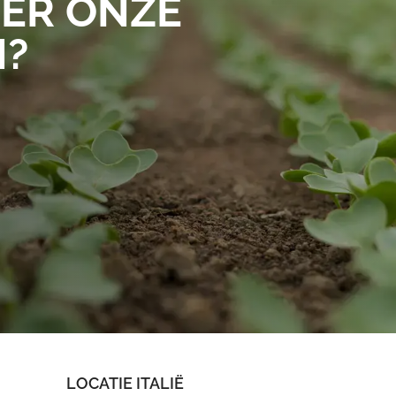
ER ONZE
N?
LOCATIE ITALIË