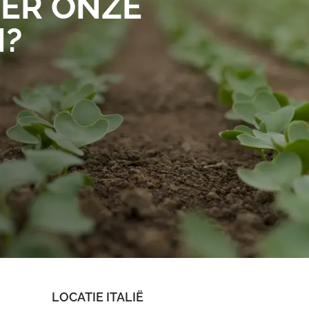
ER ONZE
N?
LOCATIE ITALIË