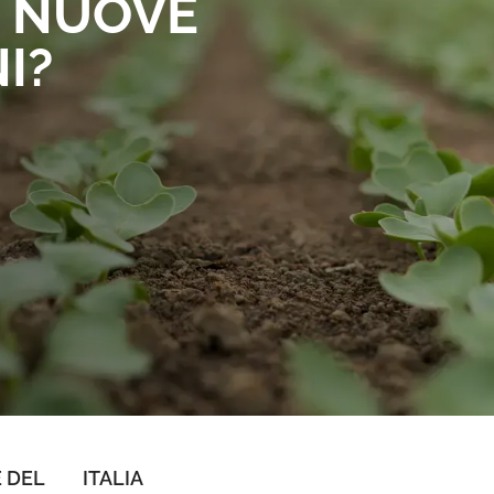
I NUOVE
I?
 DEL
ITALIA