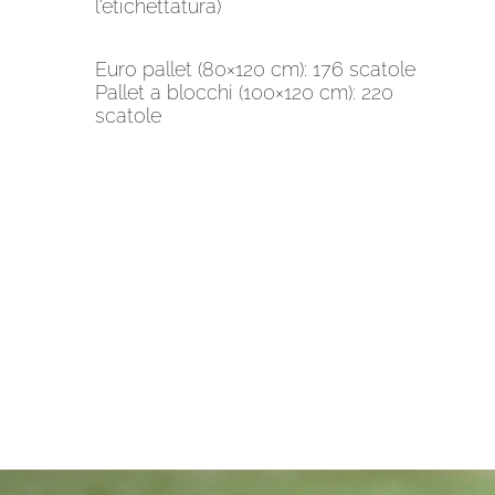
l'etichettatura)
Euro pallet (80×120 cm): 176 scatole
Pallet a blocchi (100×120 cm): 220
scatole