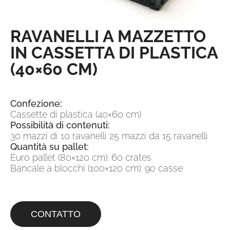
RAVANELLI A MAZZETTO
IN CASSETTA DI PLASTICA
(40×60 CM)
Confezione:
Cassette di plastica (40×60 cm)
Possibilità di contenuti:
30 mazzi di 10 ravanelli 25 mazzi da 15 ravanelli
Quantità su pallet:
Euro pallet (80×120 cm): 60 crates
Bancale a blocchi (100×120 cm): 90 casse
CONTATTO