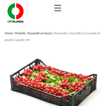
Home
|
Prodotti
|
Ravanelli al mazzo
|
Ravanelli a mazzetto in cassetta di
plastica (40×60 cm)