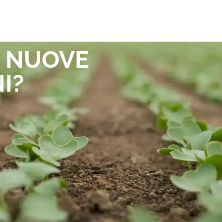
I NUOVE
I?